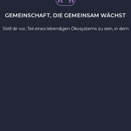
GEMEINSCHAFT, DIE GEMEINSAM WÄCHST
Stell dir vor, Teil eines lebendigen Ökosystems zu sein, in dem
sich jedes Mitglied persönlichem Wachstum und gegenseitiger
Unterstützung verschrieben hat. Mit WellForm International
wirst du Teil einer Familie von die Wissen teilen, sich
unterstützen und Erfolge gemeinsam feiern.
ENTDECKE GANZHEITLICHES
GESUNDHEITSWISSEN
Tauche ein in die Weisheit der ganzheitlichen
Gesundheit – von alten Traditionen bis hin zu modernen